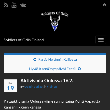
Tog
sear
Search for:
for
Soldiers of Odin Finland
Togg
navig
Partio Helsingin Kalliossa
Hyvää itsenäisyyspäivää Eesti!
Aktivismia Oulussa 16.2.
FEB
19
By
Odinin sotilaat
in
Yleinen
Katuaktivismia Oulussa viime sunnuntaina Kohti Vapautta
kansanliikkeen kanssa