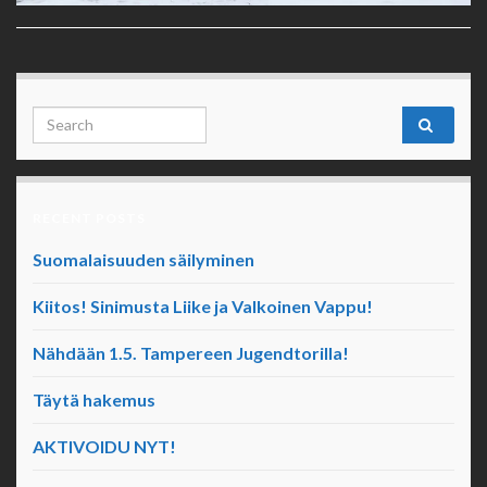
Search for:
RECENT POSTS
Suomalaisuuden säilyminen
Kiitos! Sinimusta Liike ja Valkoinen Vappu!
Nähdään 1.5. Tampereen Jugendtorilla!
Täytä hakemus
AKTIVOIDU NYT!