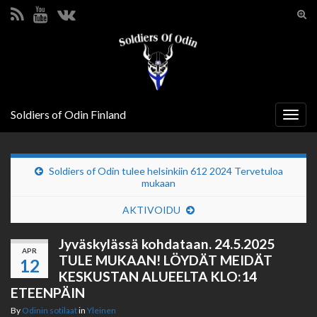
Tog
sear
Search for:
for
Soldiers of Odin Finland
Togg
navig
Soldiers of Odin tulee helsinkiin 612 2024 Tervetuloa
mukaan
AKTIVOIDU
Jyväskylässä kohdataan. 24.5.2025
APR
TULE MUKAAN! LÖYDÄT MEIDÄT
12
KESKUSTAN ALUEELTA KLO:14
ETEENPÄIN
By
Odinin sotilaat
in
Yleinen