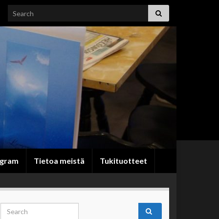
Search for:
egram
Tietoa meistä
Tukituotteet
Search for: