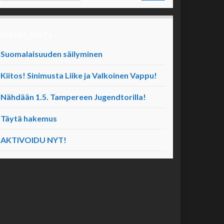
RECENT POSTS
Suomalaisuuden säilyminen
Kiitos! Sinimusta Liike ja Valkoinen Vappu!
Nähdään 1.5. Tampereen Jugendtorilla!
Täytä hakemus
AKTIVOIDU NYT!