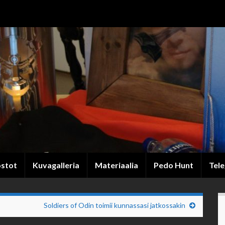
ostot
Kuvagalleria
Materiaalia
Pedo Hunt
Tel
Soldiers of Odin toimii kunnassasi jatkossakin