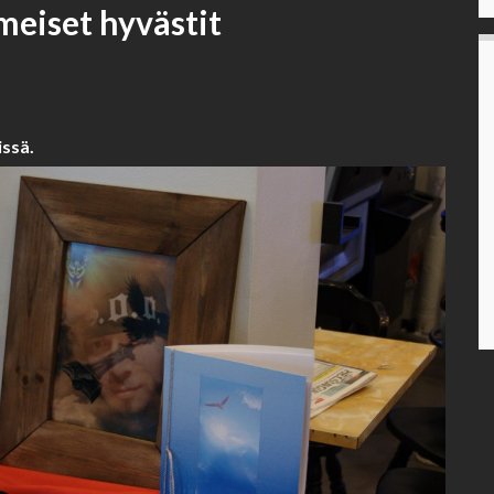
imeiset hyvästit
issä.