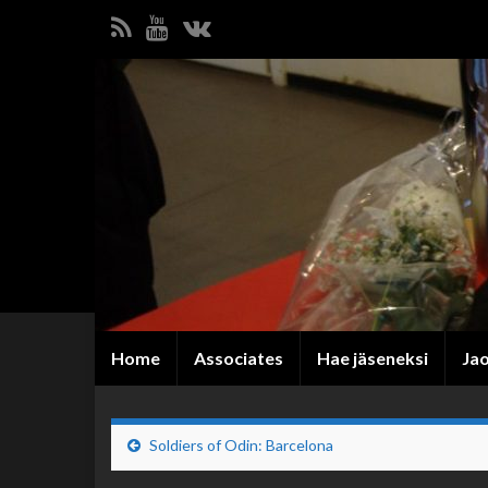
Home
Associates
Hae jäseneksi
Ja
Soldiers of Odin: Barcelona