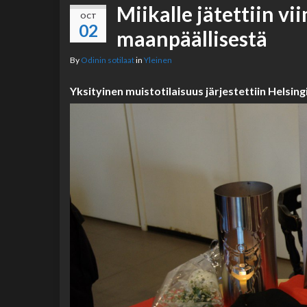
Miikalle jätettiin vi
OCT
02
maanpäällisestä
By
Odinin sotilaat
in
Yleinen
Yksityinen muistotilaisuus järjestettiin Helsing