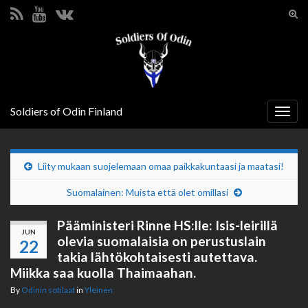
Tog
sear
Search for:
for
Soldiers of Odin Finland
Togg
navig
Liity mukaan suojelemaan omaa paikkakuntaasi ja maatasi!
Suomalainen: Muista että olet omillasi
Pääministeri Rinne HS:lle: Isis-leirillä
JUN
olevia suomalaisia on perustus­lain
22
takia lähtö­kohtaisesti autettava.
Miikka saa kuolla Thaimaahan.
By
Odinin sotilaat
in
Yleinen