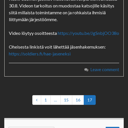
30.8. Videon tarkoitus on muodostaa katsojille käsitys
siitä millaista toimintamme on ja rohkaista ihmisiä
liittymään järjestöömme.
Video löytyy osoitteesta
https://youtu.be/JgSnbjOO38o
Oheisesta linkistä voit lähettää jäsenhakemuksen:
https://soldiers.fi/hae-jaseneksi
Leave comment
1
…
15
16
17