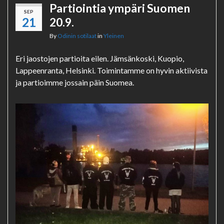
Partiointia ympäri Suomen
SEP
21
20.9.
By
Odinin sotilaat
in
Yleinen
Eri jaostojen partioita eilen. Jämsänkoski, Kuopio,
Lappeenranta, Helsinki. Toimintamme on hyvin aktiivista
ja partioimme jossain päin Suomea.