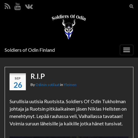
Tog
sear
Search for:
for
Soldiers of Odin Finland
Togg
navig
R.I.P
SEP
26
By
Odinin sotilaat
in
Yleinen
Surullisia uutisia Ruotsista. Soldiers Of Odin Tukholman
johtaja ja Ruotsin pitkäaikainen jäsen Niklas Hellsten on
menehtynyt. Lepää rauhassa veli, Valhallassa tavataan!
Voimia suruun läheisille ja kaikille jotka hänet tunsivat.