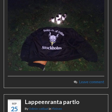
Leave comment
Lappeenranta partio
SEP
25
By
Odinin sotilaat
in
Yleinen