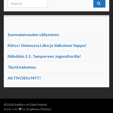
Search for:
RECENT POSTS
Suomalaisuuden säilyminen
Kiitos! Sinimusta Liike ja Valkoinen Vappu!
Nähdään 1.5. Tampereen Jugendtorilla!
Täytä hakemus
AKTIVOIDU NYT!
© 2026 Soldiers of Odin Finland.
Made with
by
Graphene Themes
.