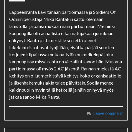
Lappeenranta kävi tänään partioimassa ja Soldiers Of
Odinin perustaja Mika Rantakin sattui olemaan
lähistöllä, ja pääsi mukaan näin partioimaan. Meininki
kaupungilla oli rauhallista eikä matujakaan juurikaan
näkynyt. Ranta pisti merkille sen että pienet
liikekiinteistöt ovat tyhjillään, eivätkä pärjää suurten
ketjujen kilpailussa mukana. Näin on melkeinpä joka
kaupungissa missä ranta on vieraillut sanoo hän. Mukana
partioimassa oli myös 2 AC jäsentä. Rannan mielestä AC
kehitys on ollut merkittävä kehitys koko organisaatiolle
ja jäsenhakemuksiakin tulee päivittäin. Soolla menee
kaikinpuolin hyvin tällä hetkellä ja näin on hyvä myös
jatkaa sanoo Mika Ranta.
Leave comment