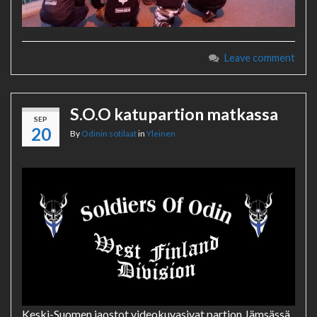
Leave comment
S.O.O katupartion matkassa
SEP
20
By
Odinin sotilaat
in
Yleinen
Keski-Suomen jaostot videokuvasivat partion Jämsässä