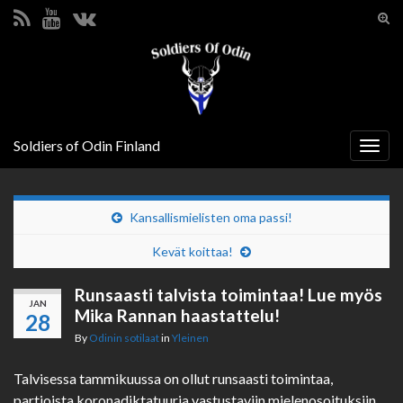
Tog
sear
Search for:
for
Soldiers of Odin Finland
Togg
navig
Kansallismielisten oma passi!
Kevät koittaa!
Runsaasti talvista toimintaa! Lue myös
JAN
Mika Rannan haastattelu!
28
By
Odinin sotilaat
in
Yleinen
Talvisessa tammikuussa on ollut runsaasti toimintaa,
partioista koronadiktatuuria vastustaviin mielenosoituksiin.