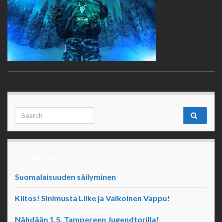
Search for:
RECENT POSTS
Suomalaisuuden säilyminen
Kiitos! Sinimusta Liike ja Valkoinen Vappu!
Nähdään 1.5. Tampereen Jugendtorilla!