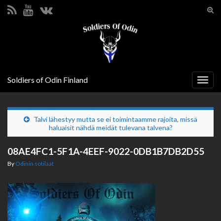
Tog
sear
Search for:
for
Soldiers of Odin Finland
Togg
navig
Talvi lähestyy mutta se ei toimintaamme rajoita, missä
haluaisit nähdä meidät tulevana talvena?
08AE4FC1-5F1A-4EEF-9022-0DB1B7DB2D55
By
Odinin sotilaat